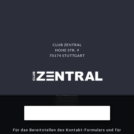
CLUB ZENTRAL
HOHE STR. 9
70174 STUTTGART
FACEBOOK
INSTAGRAM
DAS MITTE
Wir benutzen Cookies
STJG
Für das Bereitstellen des Kontakt-Formulars und für