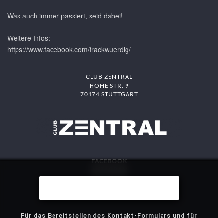
Was auch immer passiert, seid dabei!
Weitere Infos:
https://www.facebook.com/frackwuerdig/
CLUB ZENTRAL
HOHE STR. 9
70174 STUTTGART
FACEBOOK
INSTAGRAM
DAS MITTE
Wir benutzen Cookies
STJG
Für das Bereitstellen des Kontakt-Formulars und für