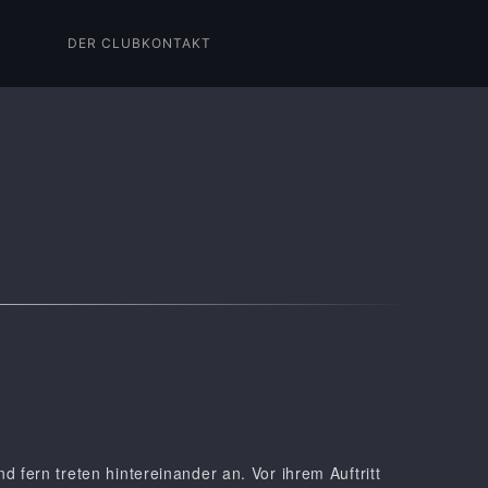
DER CLUB
KONTAKT
 fern treten hintereinander an. Vor ihrem Auftritt