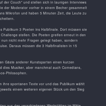
f der Couch" und stellen sich in launigen Interviews
ie der Moderator vorher in einem Becher gesammelt
ans Mikrofon und haben 5 Minuten Zeit, die Leute zu
cheitern.
s Publikum 3 Poeten ins Halbfinale. Dort müssen sie
en Challenge stellen. Die Poeten greifen erneut in den
r nun nicht mehr Fragen gelegt haben, sondern
ulse. Daraus müssen die 3 Halbfinalisten in 15
len Gäste anderer Kunstsparten einen kurzen
sind dies Musiker, aber manchmal auch Comedians,
nce-Philosophen.
en ihre spontanen Texte vor und das Publikum wählt
t jeweils einem weiteren eigenen Stück um den Sieg
äten aus den verschiedenen Werkstätten im Mitte.