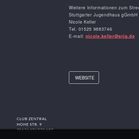
Weitere Informationen zum Stre
Stuttgarter Jugendhaus gGmbH
Nicole Keller
Tel. 01525 9883746
E-mail:
nicole.keller@stjg.de
WEBSITE
CLUB ZENTRAL
HOHE STR. 9
70174 STUTTGART