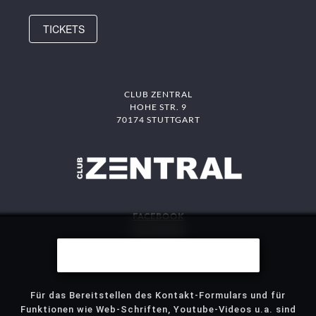
TICKETS
CLUB ZENTRAL
HOHE STR. 9
70174 STUTTGART
FACEBOOK
INSTAGRAM
DAS MITTE
Wir benutzen Cookies
STJG
Für das Bereitstellen des Kontakt-Formulars und für
Funktionen wie Web-Schriften, Youtube-Videos u.a. sind