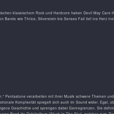
schen klassischem Rock und Hardcore haben Devil May Care ihr
Bands wie Thrice, Silverstein bis Senses Fail tief ins Herz tref
in." Pentastone verarbeiten mit ihrer Musik schwere Themen und
tionale Komplexität spiegelt sich auch im Sound wider. Egal, ob
 eigene Geschichte und sprengen dabei Genregrenzen. Sie definie
e junge Band ihr Debütalbum "Stuck In The Sky", welches zum Zi