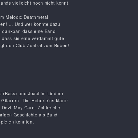
ands vielleicht noch nicht kennt
em Melodic Deathmetal
gen! … Und wer könnte dazu
h dankbar, dass eine Band
i, dass sie eine verdammt gute
ngt den Club Zentral zum Beben!
nd (Bass) und Joachim Lindner
itarren, Tim Heberleins klarer
 Devil May Care. Zahlreiche
hrigen Geschichte als Band
pielen konnten.