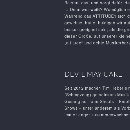
Belohnt das, und sorgt dafür, da
... Denn wer weiß? Womöglich en
Während das ATTITUDE1 sich de
gewidmet hatte, huldigen wir 
besser geeignet sein, als die 
dieser Größe, auf unserer kleine
„attitude“ und echte Musikerhe
DEVIL MAY CARE
Seit 2012 machen Tim Heberlein 
(Schlagzeug) gemeinsam Musik. 
Gesang auf rohe Shouts – Emoti
Shows – unter anderem als Vorb
immer enger zusammenwachsen la