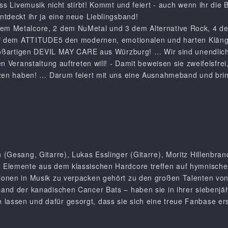
ss Livemusik nicht stirbt! Kommt und feiert - auch wenn ihr die B
tdeckt ihr ja eine neue Lieblingsband!
m Metalcore, 2 dem NuMetal und 3 dem Alternative Rock, 4 d
auf dem ATTITUDE5 den modernen, emotionalen und harten Klän
großartigen DEVIL MAY CARE aus Würzburg! … Wir sind unendlic
n Veranstaltung auftreten will! - Damit beweisen sie zweifelsfre
rzen haben! … Darum feiert mit uns eine Ausnahmeband und bri
(Gesang, Gitarre), Lukas Esslinger (Gitarre), Moritz Hillenbra
Elemente aus dem klassischen Hardcore treffen auf hymnische G
onen in Musik zu verpacken gehört zu den großen Talenten von
and der kanadischen Cancer Bats – haben sie in ihrer siebenjä
ssen und dafür gesorgt, dass sie sich eine treue Fanbase ers