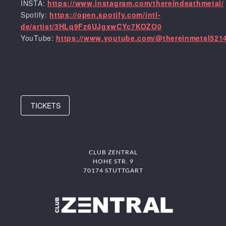
INSTA:
https://www.instagram.com/thereindeathmetal/
Spotify:
https://open.spotify.com/intl-
de/artist/3HLq9Fz6UJgxwCYc7KOZO0
YouTube:
https://www.youtube.com/@thereinmetal521
TICKETS
CLUB ZENTRAL
HOHE STR. 9
70174 STUTTGART