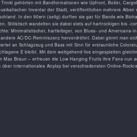
rinkl gehörten mit Bandformationen wie Upfront, Boiler, CargoC
usikalischen Inventar der Stadt, veröffentlichen mehrere Alben
hland. In den 90ern (selig) durften sie gar für Bands wie Bioha
. Stilistisch wandelten sie dabei stets auf hartrockigen bis -c
te: Minimalistischer, hartleibiger, von Blues- und Americana-i
der andere AC/DC-Reminiszenz hervordröhnt. Dabei gönnt man sic
wartet an Schlagzeug und Bass mit Sinn für erstaunliche Colora
hlagene E bleibt. Mit dem weitgehend live eingespielten glei
on Max Braun – erfreuen die Low Hanging Fruits ihre Fans nun 
on über internationales Airplay bei verschiedensten Online-Rockr