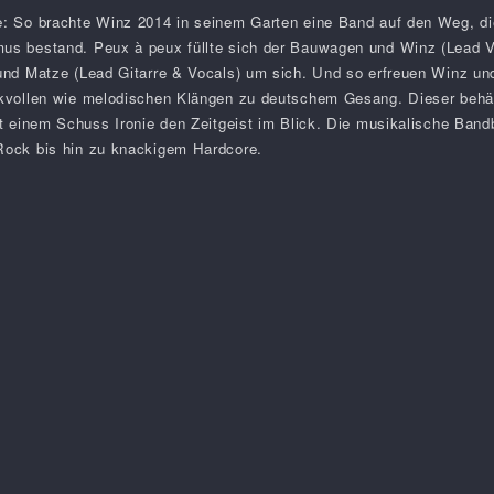
e: So brachte Winz 2014 in seinem Garten eine Band auf den Weg, d
s bestand. Peux à peux füllte sich der Bauwagen und Winz (Lead Vo
und Matze (Lead Gitarre & Vocals) um sich. Und so erfreuen Winz und
kvollen wie melodischen Klängen zu deutschem Gesang. Dieser behält
t einem Schuss Ironie den Zeitgeist im Blick. Die musikalische Bandb
Rock bis hin zu knackigem Hardcore.