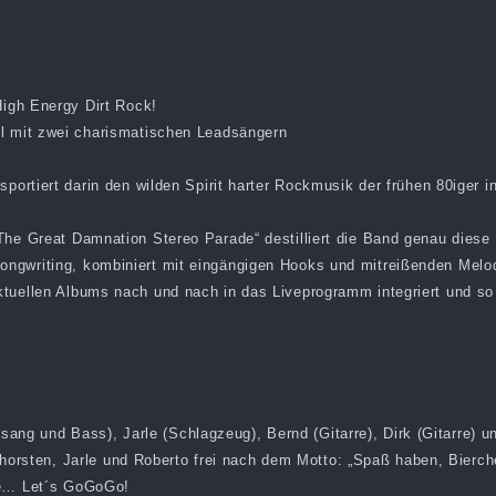
High Energy Dirt Rock!
ll mit zwei charismatischen Leadsängern
sportiert darin den wilden Spirit harter Rockmusik der frühen 80iger i
The Great Damnation Stereo Parade“ destilliert die Band genau diese 
ngwriting, kombiniert mit eingängigen Hooks und mitreißenden Melod
tuellen Albums nach und nach in das Liveprogramm integriert und so 
g und Bass), Jarle (Schlagzeug), Bernd (Gitarre), Dirk (Gitarre) u
sten, Jarle und Roberto frei nach dem Motto: „Spaß haben, Bierc
die… Let´s GoGoGo!