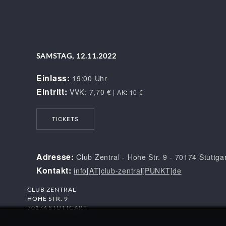
SAMSTAG, 12.11.2022
Einlass:
19:00 Uhr
Eintritt:
VVK:
7,70 €
| AK: 10 €
TICKETS
Adresse:
Club Zentral - Hohe Str. 9 - 70174 Stuttga
Kontakt:
info[AT]club-zentral[PUNKT]de
CLUB ZENTRAL
HOHE STR. 9
70174 STUTTGART