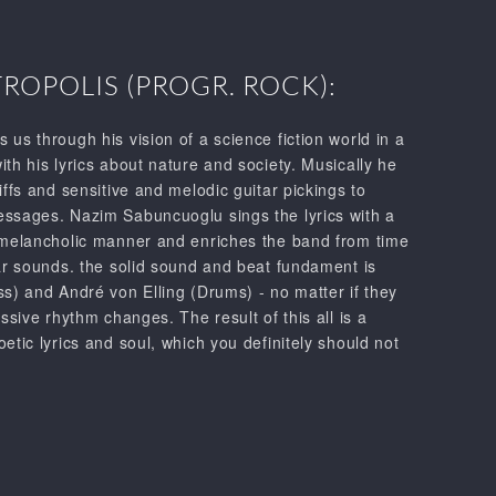
OPOLIS (PROGR. ROCK):
us through his vision of a science fiction world in a
th his lyrics about nature and society. Musically he
iffs and sensitive and melodic guitar pickings to
ssages. Nazim Sabuncuoglu sings the lyrics with a
 melancholic manner and enriches the band from time
tar sounds. the solid sound and beat fundament is
ss) and André von Elling (Drums) - no matter if they
ssive rhythm changes. The result of this all is a
etic lyrics and soul, which you definitely should not