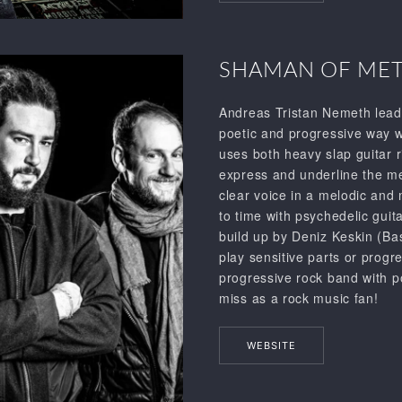
SHAMAN OF METR
Andreas Tristan Nemeth leads 
poetic and progressive way wi
uses both heavy slap guitar r
express and underline the me
clear voice in a melodic and
to time with psychedelic gui
build up by Deniz Keskin (Ba
play sensitive parts or progre
progressive rock band with po
miss as a rock music fan!
WEBSITE