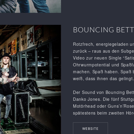
BOUNCING BETT
Rotzfrech, energiegeladen u
zurück – raus aus den Subg
Video zur neuen Single “Satis
Ohrwurmpotential und Spaßfa
machen. Spaß haben. Spaß br
weiß, dass ihnen das gelingt
Der Sound von Bouncing Betty
Danko Jones. Die fünf Stuttga
Motörhead oder Guns’n’Rose
spätestens beim zweiten Höre
WEBSITE