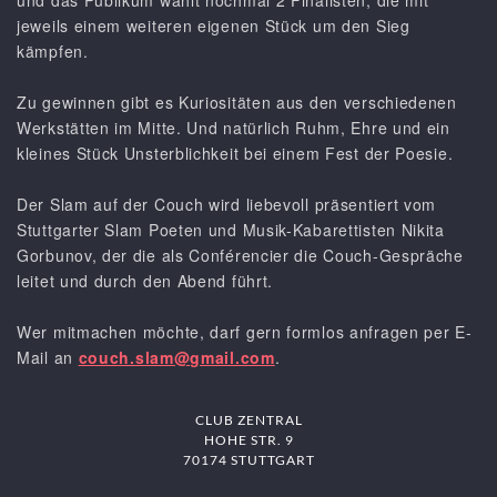
und das Publikum wählt nochmal 2 Finalisten, die mit
jeweils einem weiteren eigenen Stück um den Sieg
kämpfen.
Zu gewinnen gibt es Kuriositäten aus den verschiedenen
Werkstätten im Mitte. Und natürlich Ruhm, Ehre und ein
kleines Stück Unsterblichkeit bei einem Fest der Poesie.
Der Slam auf der Couch wird liebevoll präsentiert vom
Stuttgarter Slam Poeten und Musik-Kabarettisten Nikita
Gorbunov, der die als Conférencier die Couch-Gespräche
leitet und durch den Abend führt.
Wer mitmachen möchte, darf gern formlos anfragen per E-
Mail an
couch.slam@gmail.com
.
CLUB ZENTRAL
HOHE STR. 9
70174 STUTTGART