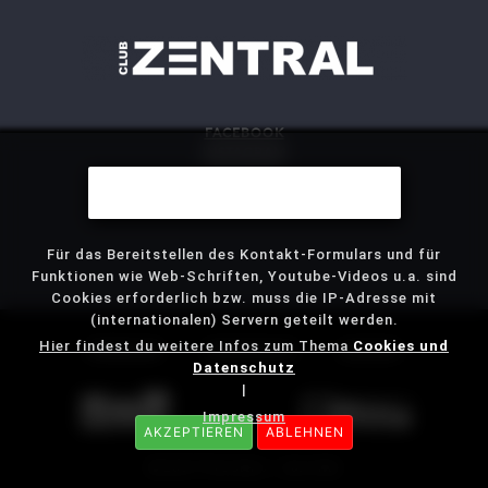
FACEBOOK
INSTAGRAM
DAS MITTE
Wir benutzen Cookies
STJG
Für das Bereitstellen des Kontakt-Formulars und für
Funktionen wie Web-Schriften, Youtube-Videos u.a. sind
Cookies erforderlich bzw. muss die IP-Adresse mit
(internationalen) Servern geteilt werden.
Hier findest du weitere Infos zum Thema
Cookies und
IMPRESSUM
DATENSCHUTZ
KONTAKT
Datenschutz
|
Impressum
AKZEPTIEREN
ABLEHNEN
© 2019 Timo Steiss | das mitte